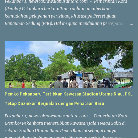
Pekanbaru, newscakrawalanusantara.com - Pemerintah Kota
kompetitif dengan menjunjung tinggi nilai sportivitas,
(Pemko) Pekanbaru berkomitmen dalam memberikan
pertandingan berlangsun...
kemudahan pelayanan perizinan, khususnya Persetujuan
Bangunan Gedung (PBG). Hal ini guna mendukung percepatan
investasi dan pembangunan. Wakil Wali Kota Pekanbaru
Markarius Anwar, Rabu (15/7/2026), mengatakan, proses
penerbitan PBG dilakukan secara daring saat ini. Penerbitan PBG
dapat diselesaikan dengan sangat cepat apabila seluruh
persyaratan telah dipenuhi. "Hari ini, jika seluruh persyaratan
sudah lengkap, penerbitan PBG bisa selesai dalam waktu sekitar
satu jam. Seluruh prosesnya sudah berbasis sistem online,"
ujarnya. Percepatan layanan tersebut tidak hanya berlaku untuk
rumah sederhana atau bangunan dengan konstruksi sederhana.
Pemko Pekanbaru Tertibkan Kawasan Stadion Utama Riau, PKL
Tetapi, layanan ini juga berlaku untuk bangunan berskala besar
Tetap Diizinkan Berjualan dengan Penataan Baru
dan kompleks. Sebagai contoh, penerbitan PBG untuk
pembangunan sebuah sport center di Kecamatan Marpoyan
Pekanbaru, newscakrawalanusantara.com - Pemerintah Kota
Damai yang berhasil diselesaikan dalam waktu sekitar dua jam
(Pemko) Pekanbaru menertibkan kawasan Jalan Naga Sakti di
56 meni...
sekitar Stadion Utama Riau. Penertiban ini sebagai upaya