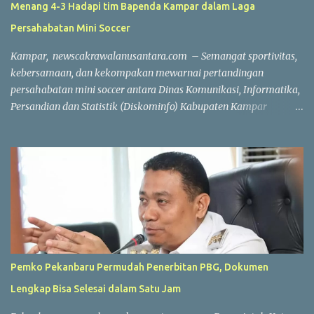
Menang 4-3 Hadapi tim Bapenda Kampar dalam Laga
Persahabatan Mini Soccer
Kampar, newscakrawalanusantara.com – Semangat sportivitas,
kebersamaan, dan kekompakan mewarnai pertandingan
persahabatan mini soccer antara Dinas Komunikasi, Informatika,
Persandian dan Statistik (Diskominfo) Kabupaten Kampar
melawan Badan Pendapatan Daerah (Bapenda) Kabupaten
Kampar. Laga yang berlangsung di Lapangan Triple A (3A) Mini
Soccer, Batu Belah, Kecamatan Kampar, Kamis (23/7/2026),
menjadi ajang mempererat silaturahmi sekaligus menjaga
kebugaran jasmani bagi Aparatur Sipil Negara (ASN) dan PPPK di
lingkungan Pemerintah Kabupaten Kampar. Sejak peluit awal
dibunyikan yang dipimpin wasit Profesional Salis tersebut, kedua
tim langsung menampilkan permainan atraktif. Saling
menyerang, menciptakan peluang, hingga aksi penyelamatan
Pemko Pekanbaru Permudah Penerbitan PBG, Dokumen
gemilang dari para penjaga gawang membuat pertandingan
Lengkap Bisa Selesai dalam Satu Jam
berlangsung seru dan menghibur. Meski bertajuk laga
persahabatan, kedua tim tetap menunjukkan semangat