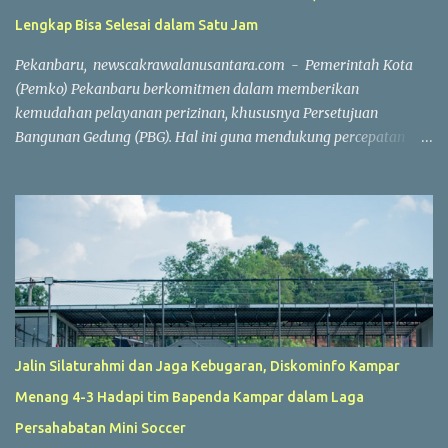
Lengkap Bisa Selesai dalam Satu Jam
Pekanbaru, newscakrawalanusantara.com - Pemerintah Kota
(Pemko) Pekanbaru berkomitmen dalam memberikan
kemudahan pelayanan perizinan, khususnya Persetujuan
Bangunan Gedung (PBG). Hal ini guna mendukung percepatan
investasi dan pembangunan. Wakil Wali Kota Pekanbaru
Markarius Anwar, Rabu (15/7/2026), mengatakan, proses
penerbitan PBG dilakukan secara daring saat ini. Penerbitan PBG
dapat diselesaikan dengan sangat cepat apabila seluruh
persyaratan telah dipenuhi. "Hari ini, jika seluruh persyaratan
sudah lengkap, penerbitan PBG bisa selesai dalam waktu sekitar
satu jam. Seluruh prosesnya sudah berbasis sistem online,"
ujarnya. Percepatan layanan tersebut tidak hanya berlaku untuk
rumah sederhana atau bangunan dengan konstruksi sederhana.
Jalin Silaturahmi dan Jaga Kebugaran, Diskominfo Kampar
Tetapi, layanan ini juga berlaku untuk bangunan berskala besar
Menang 4-3 Hadapi tim Bapenda Kampar dalam Laga
dan kompleks. Sebagai contoh, penerbitan PBG untuk
pembangunan sebuah sport center di Kecamatan Marpoyan
Persahabatan Mini Soccer