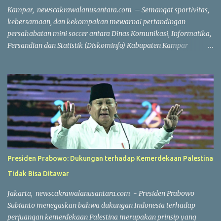
Damai yang berhasil diselesaikan dalam waktu sekitar dua jam
Kampar, newscakrawalanusantara.com – Semangat sportivitas,
56 meni...
kebersamaan, dan kekompakan mewarnai pertandingan
persahabatan mini soccer antara Dinas Komunikasi, Informatika,
Persandian dan Statistik (Diskominfo) Kabupaten Kampar
melawan Badan Pendapatan Daerah (Bapenda) Kabupaten
Kampar. Laga yang berlangsung di Lapangan Triple A (3A) Mini
Soccer, Batu Belah, Kecamatan Kampar, Kamis (23/7/2026),
menjadi ajang mempererat silaturahmi sekaligus menjaga
kebugaran jasmani bagi Aparatur Sipil Negara (ASN) dan PPPK di
lingkungan Pemerintah Kabupaten Kampar. Sejak peluit awal
dibunyikan yang dipimpin wasit Profesional Salis tersebut, kedua
tim langsung menampilkan permainan atraktif. Saling
menyerang, menciptakan peluang, hingga aksi penyelamatan
Presiden Prabowo: Dukungan terhadap Kemerdekaan Palestina
gemilang dari para penjaga gawang membuat pertandingan
Tidak Bisa Ditawar
berlangsung seru dan menghibur. Meski bertajuk laga
persahabatan, kedua tim tetap menunjukkan semangat
Jakarta, newscakrawalanusantara.com - Presiden Prabowo
kompetitif dengan menjunjung tinggi nilai sportivitas,
Subianto menegaskan bahwa dukungan Indonesia terhadap
pertandingan berlangsun...
perjuangan kemerdekaan Palestina merupakan prinsip yang