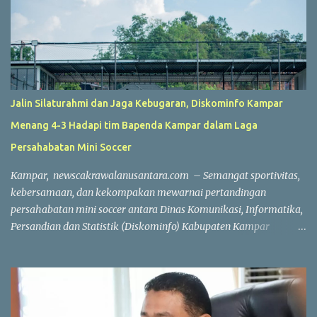
Jalin Silaturahmi dan Jaga Kebugaran, Diskominfo Kampar
Menang 4-3 Hadapi tim Bapenda Kampar dalam Laga
Persahabatan Mini Soccer
Kampar, newscakrawalanusantara.com – Semangat sportivitas,
kebersamaan, dan kekompakan mewarnai pertandingan
persahabatan mini soccer antara Dinas Komunikasi, Informatika,
Persandian dan Statistik (Diskominfo) Kabupaten Kampar
melawan Badan Pendapatan Daerah (Bapenda) Kabupaten
Kampar. Laga yang berlangsung di Lapangan Triple A (3A) Mini
Soccer, Batu Belah, Kecamatan Kampar, Kamis (23/7/2026),
menjadi ajang mempererat silaturahmi sekaligus menjaga
kebugaran jasmani bagi Aparatur Sipil Negara (ASN) dan PPPK di