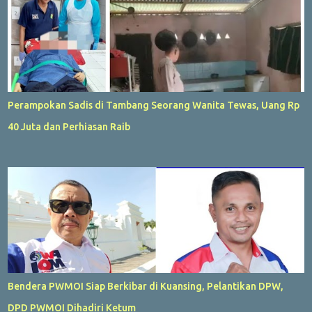
Perampokan Sadis di Tambang Seorang Wanita Tewas, Uang Rp
40 Juta dan Perhiasan Raib
Bendera PWMOI Siap Berkibar di Kuansing, Pelantikan DPW,
DPD PWMOI Dihadiri Ketum