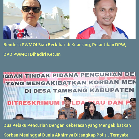
Bendera PWMOI Siap Berkibar di Kuansing, Pelantikan DPW,
DPD PWMOI Dihadiri Ketum
Dua Pelaku Pencurian Dengan Kekerasan yang Mengakibatkan
Korban Meninggal Dunia Akhirnya Ditangkap Polisi, Ternyata