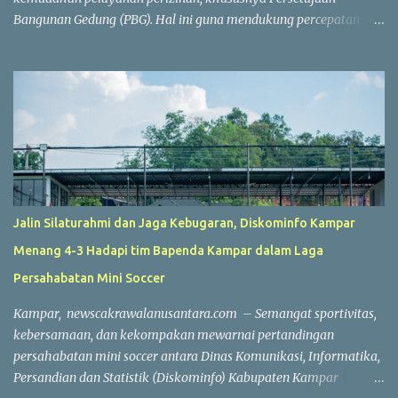
Bangunan Gedung (PBG). Hal ini guna mendukung percepatan
investasi dan pembangunan. Wakil Wali Kota Pekanbaru
Markarius Anwar, Rabu (15/7/2026), mengatakan, proses
penerbitan PBG dilakukan secara daring saat ini. Penerbitan PBG
dapat diselesaikan dengan sangat cepat apabila seluruh
persyaratan telah dipenuhi. "Hari ini, jika seluruh persyaratan
sudah lengkap, penerbitan PBG bisa selesai dalam waktu sekitar
satu jam. Seluruh prosesnya sudah berbasis sistem online,"
ujarnya. Percepatan layanan tersebut tidak hanya berlaku untuk
rumah sederhana atau bangunan dengan konstruksi sederhana.
Jalin Silaturahmi dan Jaga Kebugaran, Diskominfo Kampar
Tetapi, layanan ini juga berlaku untuk bangunan berskala besar
Menang 4-3 Hadapi tim Bapenda Kampar dalam Laga
dan kompleks. Sebagai contoh, penerbitan PBG untuk
pembangunan sebuah sport center di Kecamatan Marpoyan
Persahabatan Mini Soccer
Damai yang berhasil diselesaikan dalam waktu sekitar dua jam
Kampar, newscakrawalanusantara.com – Semangat sportivitas,
56 meni...
kebersamaan, dan kekompakan mewarnai pertandingan
persahabatan mini soccer antara Dinas Komunikasi, Informatika,
Persandian dan Statistik (Diskominfo) Kabupaten Kampar