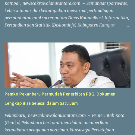
Kampar, newscakrawalanusantara.com – Semangat sportivitas,
kebersamaan, dan kekompakan mewarnai pertandingan
persahabatan mini soccer antara Dinas Komunikasi, Informatika,
Persandian dan Statistik (Diskominfo) Kabupaten Kampar
melawan Badan Pendapatan Daerah (Bapenda) Kabupaten
Kampar. Laga yang berlangsung di Lapangan Triple A (3A) Mini
Soccer, Batu Belah, Kecamatan Kampar, Kamis (23/7/2026),
menjadi ajang mempererat silaturahmi sekaligus menjaga
kebugaran jasmani bagi Aparatur Sipil Negara (ASN) dan PPPK di
lingkungan Pemerintah Kabupaten Kampar. Sejak peluit awal
dibunyikan yang dipimpin wasit Profesional Salis tersebut, kedua
tim langsung menampilkan permainan atraktif. Saling
menyerang, menciptakan peluang, hingga aksi penyelamatan
Pemko Pekanbaru Permudah Penerbitan PBG, Dokumen
gemilang dari para penjaga gawang membuat pertandingan
Lengkap Bisa Selesai dalam Satu Jam
berlangsung seru dan menghibur. Meski bertajuk laga
persahabatan, kedua tim tetap menunjukkan semangat
Pekanbaru, newscakrawalanusantara.com - Pemerintah Kota
kompetitif dengan menjunjung tinggi nilai sportivitas,
(Pemko) Pekanbaru berkomitmen dalam memberikan
pertandingan berlangsun...
kemudahan pelayanan perizinan, khususnya Persetujuan