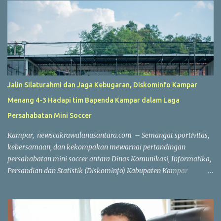
Jalin Silaturahmi dan Jaga Kebugaran, Diskominfo Kampar
Menang 4-3 Hadapi tim Bapenda Kampar dalam Laga
Persahabatan Mini Soccer
Kampar, newscakrawalanusantara.com – Semangat sportivitas,
kebersamaan, dan kekompakan mewarnai pertandingan
persahabatan mini soccer antara Dinas Komunikasi, Informatika,
Persandian dan Statistik (Diskominfo) Kabupaten Kampar
melawan Badan Pendapatan Daerah (Bapenda) Kabupaten
Kampar. Laga yang berlangsung di Lapangan Triple A (3A) Mini
Soccer, Batu Belah, Kecamatan Kampar, Kamis (23/7/2026),
menjadi ajang mempererat silaturahmi sekaligus menjaga