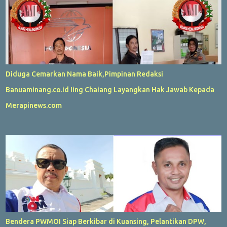
Diduga Cemarkan Nama Baik,Pimpinan Redaksi
Banuaminang.co.id Iing Chaiang Layangkan Hak Jawab Kepada
Merapinews.com
Bendera PWMOI Siap Berkibar di Kuansing, Pelantikan DPW,