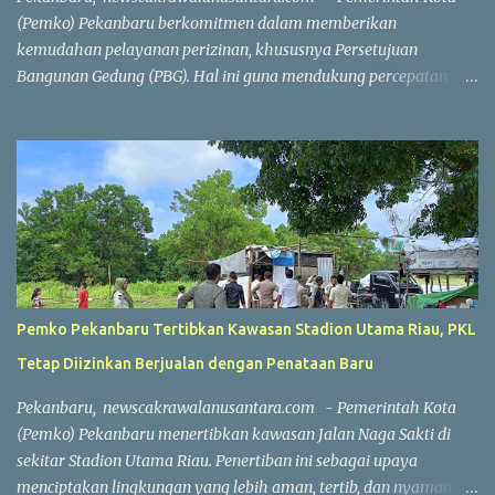
kompetitif dengan menjunjung tinggi nilai sportivitas,
(Pemko) Pekanbaru berkomitmen dalam memberikan
pertandingan berlangsun...
kemudahan pelayanan perizinan, khususnya Persetujuan
Bangunan Gedung (PBG). Hal ini guna mendukung percepatan
investasi dan pembangunan. Wakil Wali Kota Pekanbaru
Markarius Anwar, Rabu (15/7/2026), mengatakan, proses
penerbitan PBG dilakukan secara daring saat ini. Penerbitan PBG
dapat diselesaikan dengan sangat cepat apabila seluruh
persyaratan telah dipenuhi. "Hari ini, jika seluruh persyaratan
sudah lengkap, penerbitan PBG bisa selesai dalam waktu sekitar
satu jam. Seluruh prosesnya sudah berbasis sistem online,"
ujarnya. Percepatan layanan tersebut tidak hanya berlaku untuk
rumah sederhana atau bangunan dengan konstruksi sederhana.
Pemko Pekanbaru Tertibkan Kawasan Stadion Utama Riau, PKL
Tetapi, layanan ini juga berlaku untuk bangunan berskala besar
Tetap Diizinkan Berjualan dengan Penataan Baru
dan kompleks. Sebagai contoh, penerbitan PBG untuk
pembangunan sebuah sport center di Kecamatan Marpoyan
Pekanbaru, newscakrawalanusantara.com - Pemerintah Kota
Damai yang berhasil diselesaikan dalam waktu sekitar dua jam
(Pemko) Pekanbaru menertibkan kawasan Jalan Naga Sakti di
56 meni...
sekitar Stadion Utama Riau. Penertiban ini sebagai upaya
menciptakan lingkungan yang lebih aman, tertib, dan nyaman