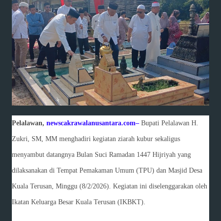
Pelalawan,
newscakrawalanusantara.com–
Bupati Pelalawan H.
Zukri, SM, MM menghadiri kegiatan ziarah kubur sekaligus
menyambut datangnya Bulan Suci Ramadan 1447 Hijriyah yang
dilaksanakan di Tempat Pemakaman Umum (TPU) dan Masjid Desa
Kuala Terusan, Minggu (8/2/2026). Kegiatan ini diselenggarakan oleh
Ikatan Keluarga Besar Kuala Terusan (IKBKT).