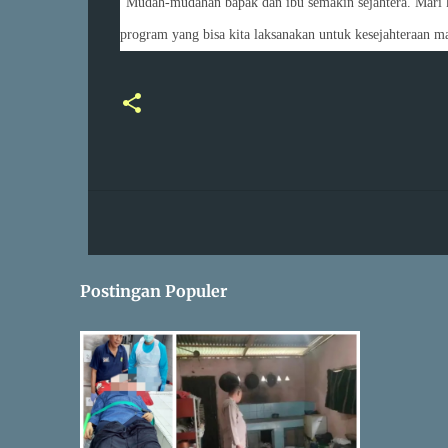
“Mudah-mudahan bapak dan ibu semakin sejahtera. Mari k
program yang bisa kita laksanakan untuk kesejahteraan ma
Postingan Populer