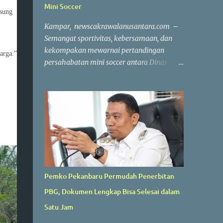
Mini Soccer
gsung
Kampar, newscakrawalanusantara.com –
Semangat sportivitas, kebersamaan, dan
kekompakan mewarnai pertandingan
arga.”
persahabatan mini soccer antara Dinas
Komunikasi, Informatika, Persandian dan
Statistik (Diskominfo) Kabupaten Kampar
melawan Badan Pendapatan Daerah
(Bapenda) Kabupaten Kampar. Laga yang
berlangsung di Lapangan Triple A (3A) Mini
Soccer, Batu Belah, Kecamatan Kampar,
Kamis (23/7/2026), menjadi ajang
mempererat silaturahmi sekaligus menjaga
kebugaran jasmani bagi Aparatur Sipil
Pemko Pekanbaru Permudah Penerbitan
Negara (ASN) dan PPPK di lingkungan
PBG, Dokumen Lengkap Bisa Selesai dalam
Pemerintah Kabupaten Kampar. Sejak peluit
awal dibunyikan yang dipimpin wasit
Satu Jam
Profesional Salis tersebut, kedua tim