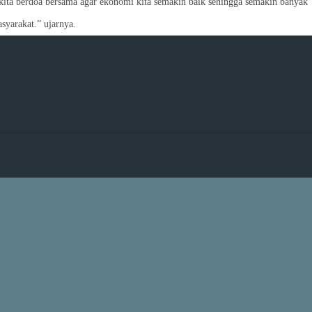
ita berdoa bersama agar ekonomi kita semakin baik sehingga semakin banyak
syarakat.” ujarnya.