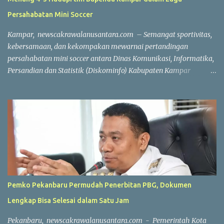
Persahabatan Mini Soccer
Kampar, newscakrawalanusantara.com – Semangat sportivitas,
kebersamaan, dan kekompakan mewarnai pertandingan
persahabatan mini soccer antara Dinas Komunikasi, Informatika,
Persandian dan Statistik (Diskominfo) Kabupaten Kampar
melawan Badan Pendapatan Daerah (Bapenda) Kabupaten
Kampar. Laga yang berlangsung di Lapangan Triple A (3A) Mini
Soccer, Batu Belah, Kecamatan Kampar, Kamis (23/7/2026),
menjadi ajang mempererat silaturahmi sekaligus menjaga
kebugaran jasmani bagi Aparatur Sipil Negara (ASN) dan PPPK di
lingkungan Pemerintah Kabupaten Kampar. Sejak peluit awal
dibunyikan yang dipimpin wasit Profesional Salis tersebut, kedua
tim langsung menampilkan permainan atraktif. Saling
menyerang, menciptakan peluang, hingga aksi penyelamatan
Pemko Pekanbaru Permudah Penerbitan PBG, Dokumen
gemilang dari para penjaga gawang membuat pertandingan
Lengkap Bisa Selesai dalam Satu Jam
berlangsung seru dan menghibur. Meski bertajuk laga
persahabatan, kedua tim tetap menunjukkan semangat
Pekanbaru, newscakrawalanusantara.com - Pemerintah Kota