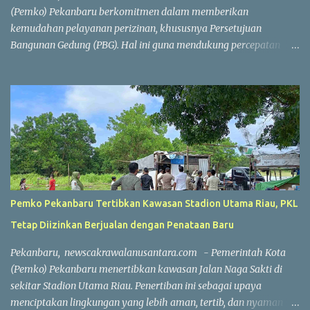
kompetitif dengan menjunjung tinggi nilai sportivitas,
(Pemko) Pekanbaru berkomitmen dalam memberikan
pertandingan berlangsun...
kemudahan pelayanan perizinan, khususnya Persetujuan
Bangunan Gedung (PBG). Hal ini guna mendukung percepatan
investasi dan pembangunan. Wakil Wali Kota Pekanbaru
Markarius Anwar, Rabu (15/7/2026), mengatakan, proses
penerbitan PBG dilakukan secara daring saat ini. Penerbitan PBG
dapat diselesaikan dengan sangat cepat apabila seluruh
persyaratan telah dipenuhi. "Hari ini, jika seluruh persyaratan
sudah lengkap, penerbitan PBG bisa selesai dalam waktu sekitar
satu jam. Seluruh prosesnya sudah berbasis sistem online,"
ujarnya. Percepatan layanan tersebut tidak hanya berlaku untuk
rumah sederhana atau bangunan dengan konstruksi sederhana.
Pemko Pekanbaru Tertibkan Kawasan Stadion Utama Riau, PKL
Tetapi, layanan ini juga berlaku untuk bangunan berskala besar
Tetap Diizinkan Berjualan dengan Penataan Baru
dan kompleks. Sebagai contoh, penerbitan PBG untuk
pembangunan sebuah sport center di Kecamatan Marpoyan
Pekanbaru, newscakrawalanusantara.com - Pemerintah Kota
Damai yang berhasil diselesaikan dalam waktu sekitar dua jam
(Pemko) Pekanbaru menertibkan kawasan Jalan Naga Sakti di
56 meni...
sekitar Stadion Utama Riau. Penertiban ini sebagai upaya
menciptakan lingkungan yang lebih aman, tertib, dan nyaman