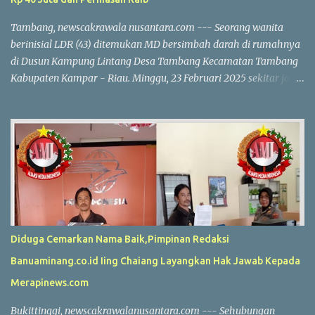
Tambang, newscakrawala nusantara.com --- Seorang wanita
berinisial LDR (43) ditemukan MD bersimbah darah di rumahnya
di Dusun Kampung Lintang Desa Tambang Kecamatan Tambang
Kabupaten Kampar - Riau. Minggu, 23 Februari 2025 sekitar jam
10.30 WIB. Korban diduga menjadi korban perampokan, dengan
uang tunai Rp 40 juta dan perhiasan emas yang dilaporkan
hilang. Kapolres Kampar AKBP Ronald Sumaja mengungkapkan
bahwa korban pertama kali ditemukan oleh anaknya R (17). Saat
itu R melihat pintu belakang rumah dalam kondisi terbuka dan
langsung masuk bersama saksi lain. "Mereka menemukan korban
dalam kondisi terlentang di dapur dengan tubuh kaku dan kepala
berlumuran darah," ungkap AKBP Ronald Sumaja. Di dekat jasad
korban, ditemukan dua buah tabung gas LPG 3 kg. Keluarga yang
Diduga Cemarkan Nama Baik,Pimpinan Redaksi
panik segera membawa korban ke RS Aulia, tetapi dokter
Banuaminang.co.id Iing Chaiang Layangkan Hak Jawab Kepada
memastikan bahwa korban sudah meninggal dunia. Hasil
pemeriksaan polisi menunjukkan adanya tanda-tanda kekerasan
Merapinews.com
dan kehilangan barang berharga milik k...
Bukittinggi, newscakrawalanusantara.com --- Sehubungan