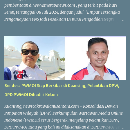
pemberitaan di www.merapinews.com , yang terbit pada hari
Senin, tertanggal 08 Juli 2024, dengan judul "Empat Tersangka
Penganiayaan PNS Jadi Pesakitan Di Kursi Pengadilan Negri
Bukittinggi" dengan link pemberitaan :
https://www.merapinews.com/2024/07/empat-tersangka-
penganiayaan-pns-jadi.html. Dimana dalam pemberitaan
tersebut ada menyebutkan nama dari pimpinan redaksi
Banuaminang.co.id yaitunya pada paragraf 7 dan 8. Dimana
wartawan dari media online tersebut tidak pernah melakukan
konfirmasi kepada pimpinan redaksi Banuaminang.co.id sebagai
kroschek kebenaran yang diperolehnya di persidangan. Sehingga
dalam isi berita yang telah diunggah media online
Bendera PWMOI Siap Berkibar di Kuansing, Pelantikan DPW,
www.merapinews.com pada paragraf dan/atau alenia ke 7 (tujuh)
DPD PWMOI Dihadiri Ketum
dan 8 (delapan) berujung kepada Pembohongan Publik dan
Fitnah kepada nama baik iing chaiang secara pribadi dan
Kuansing, newscakrawalanusantara.com - Konsolidasi Dewan
profesinya sebagai Pemimpin Redaksi Media Online
Pimpinan Wilayah (DPW) Perkumpulan Wartawan Media Online
www.Banuaminang.co.id . Patut diduga kuat, ...
Indonesia (PWMOI) terus bergerak menjelang pelantikan DPW,
DPD PWMOI Riau yang kali ini dilaksanakan di DPD PWMOI Teluk