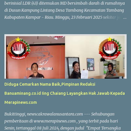
berinisial LDR (43) ditemukan MD bersimbah darah di rumahnya
di Dusun Kampung Lintang Desa Tambang Kecamatan Tambang
Kabupaten Kampar - Riau. Minggu, 23 Februari 2025 sekitar jam
10.30 WIB. Korban diduga menjadi korban perampokan, dengan
uang tunai Rp 40 juta dan perhiasan emas yang dilaporkan
hilang. Kapolres Kampar AKBP Ronald Sumaja mengungkapkan
bahwa korban pertama kali ditemukan oleh anaknya R (17). Saat
itu R melihat pintu belakang rumah dalam kondisi terbuka dan
langsung masuk bersama saksi lain. "Mereka menemukan korban
dalam kondisi terlentang di dapur dengan tubuh kaku dan kepala
berlumuran darah," ungkap AKBP Ronald Sumaja. Di dekat jasad
korban, ditemukan dua buah tabung gas LPG 3 kg. Keluarga yang
Diduga Cemarkan Nama Baik,Pimpinan Redaksi
panik segera membawa korban ke RS Aulia, tetapi dokter
Banuaminang.co.id Iing Chaiang Layangkan Hak Jawab Kepada
memastikan bahwa korban sudah meninggal dunia. Hasil
pemeriksaan polisi menunjukkan adanya tanda-tanda kekerasan
Merapinews.com
dan kehilangan barang berharga milik k...
Bukittinggi, newscakrawalanusantara.com --- Sehubungan
pemberitaan di www.merapinews.com , yang terbit pada hari
Senin, tertanggal 08 Juli 2024, dengan judul "Empat Tersangka