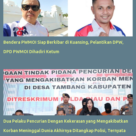
Bendera PWMOI Siap Berkibar di Kuansing, Pelantikan DPW,
DPD PWMOI Dihadiri Ketum
Dua Pelaku Pencurian Dengan Kekerasan yang Mengakibatkan
Korban Meninggal Dunia Akhirnya Ditangkap Polisi, Ternyata