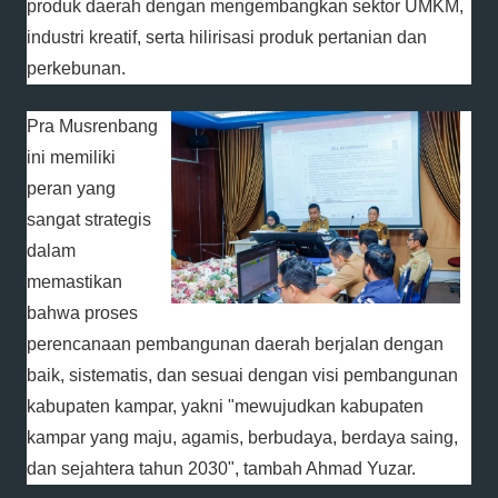
produk daerah dengan mengembangkan sektor UMKM,
industri kreatif, serta hilirisasi produk pertanian dan
perkebunan.
Pra Musrenbang
ini memiliki
peran yang
sangat strategis
dalam
memastikan
bahwa proses
perencanaan pembangunan daerah berjalan dengan
baik, sistematis, dan sesuai dengan visi pembangunan
kabupaten kampar, yakni "mewujudkan kabupaten
kampar yang maju, agamis, berbudaya, berdaya saing,
dan sejahtera tahun 2030", tambah Ahmad Yuzar.