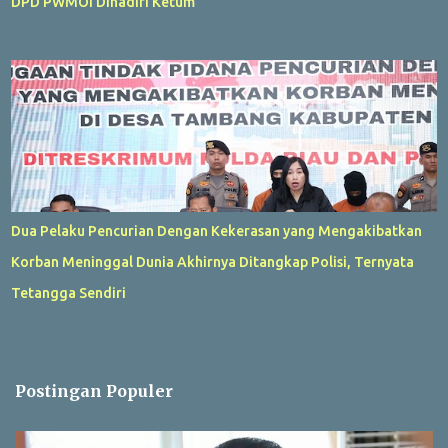
DPD PWMOI Dihadiri Ketum
Dua Pelaku Pencurian Dengan Kekerasan yang Mengakibatkan
Korban Meninggal Dunia Akhirnya Ditangkap Polisi, Ternyata
Tetangga Sendiri
Postingan Populer