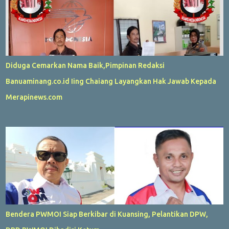
Diduga Cemarkan Nama Baik,Pimpinan Redaksi
Banuaminang.co.id Iing Chaiang Layangkan Hak Jawab Kepada
Merapinews.com
Bendera PWMOI Siap Berkibar di Kuansing, Pelantikan DPW,