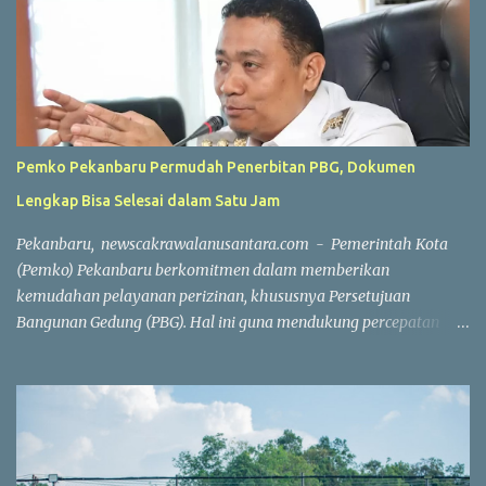
Pemko Pekanbaru Permudah Penerbitan PBG, Dokumen
Lengkap Bisa Selesai dalam Satu Jam
Pekanbaru, newscakrawalanusantara.com - Pemerintah Kota
(Pemko) Pekanbaru berkomitmen dalam memberikan
kemudahan pelayanan perizinan, khususnya Persetujuan
Bangunan Gedung (PBG). Hal ini guna mendukung percepatan
investasi dan pembangunan. Wakil Wali Kota Pekanbaru
Markarius Anwar, Rabu (15/7/2026), mengatakan, proses
penerbitan PBG dilakukan secara daring saat ini. Penerbitan PBG
dapat diselesaikan dengan sangat cepat apabila seluruh
persyaratan telah dipenuhi. "Hari ini, jika seluruh persyaratan
sudah lengkap, penerbitan PBG bisa selesai dalam waktu sekitar