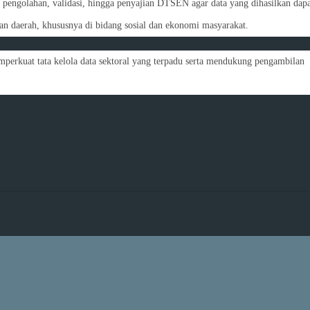
pengolahan, validasi, hingga penyajian DTSEN agar data yang dihasilkan dapa
 daerah, khususnya di bidang sosial dan ekonomi masyarakat.
perkuat tata kelola data sektoral yang terpadu serta mendukung pengambilan