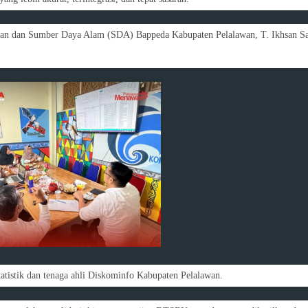
ian dan Sumber Daya Alam (SDA) Bappeda Kabupaten Pelalawan, T. Ikhsan Sat
Statistik dan tenaga ahli Diskominfo Kabupaten Pelalawan.