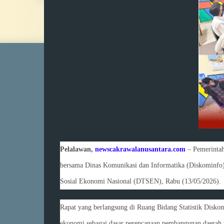
Pelalawan,
newscakrawalanusantara.com
– Pemerintah
bersama Dinas Komunikasi dan Informatika (Diskominfo)
Sosial Ekonomi Nasional (DTSEN), Rabu (13/05/2026).
Rapat yang berlangsung di Ruang Bidang Statistik Diskom
ekonomi sebagai dasar perencanaan pembangunan daerah yan