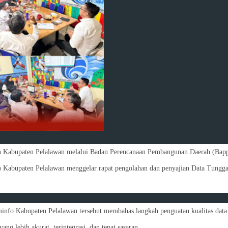
 Kabupaten Pelalawan melalui Badan Perencanaan Pembangunan Daerah (Bap
 Kabupaten Pelalawan menggelar rapat pengolahan dan penyajian Data Tungga
info Kabupaten Pelalawan tersebut membahas langkah penguatan kualitas data 
g lebih akurat, terintegrasi, dan tepat sasaran.