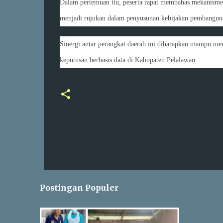
Dalam pertemuan itu, peserta rapat membahas mekanisme 
menjadi rujukan dalam penyusunan kebijakan pembangunan
Sinergi antar perangkat daerah ini diharapkan mampu mem
keputusan berbasis data di Kabupaten Pelalawan.
Postingan Populer