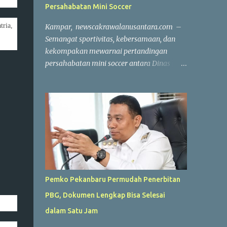
Persahabatan Mini Soccer
ria,
Kampar, newscakrawalanusantara.com –
Semangat sportivitas, kebersamaan, dan
kekompakan mewarnai pertandingan
persahabatan mini soccer antara Dinas
Komunikasi, Informatika, Persandian dan
Statistik (Diskominfo) Kabupaten Kampar
melawan Badan Pendapatan Daerah
(Bapenda) Kabupaten Kampar. Laga yang
berlangsung di Lapangan Triple A (3A) Mini
Soccer, Batu Belah, Kecamatan Kampar,
Kamis (23/7/2026), menjadi ajang
mempererat silaturahmi sekaligus menjaga
kebugaran jasmani bagi Aparatur Sipil
Pemko Pekanbaru Permudah Penerbitan
Negara (ASN) dan PPPK di lingkungan
PBG, Dokumen Lengkap Bisa Selesai
Pemerintah Kabupaten Kampar. Sejak peluit
awal dibunyikan yang dipimpin wasit
dalam Satu Jam
Profesional Salis tersebut, kedua tim