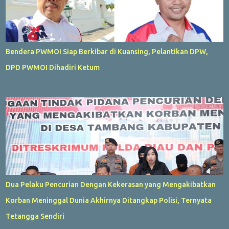
Bendera PWMOI Siap Berkibar di Kuansing, Pelantikan DPW,
DPD PWMOI Dihadiri Ketum
Dua Pelaku Pencurian Dengan Kekerasan yang Mengakibatkan
Korban Meninggal Dunia Akhirnya Ditangkap Polisi, Ternyata
Tetangga Sendiri