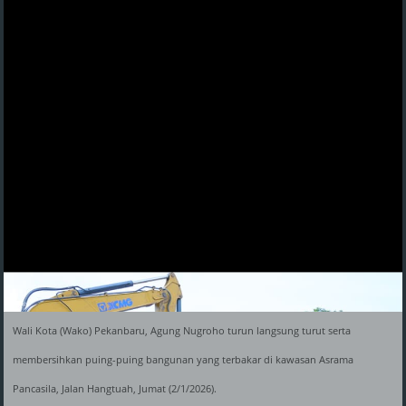
Wali Kota (Wako) Pekanbaru, Agung Nugroho turun langsung turut serta
membersihkan puing-puing bangunan yang terbakar di kawasan Asrama
Pancasila, Jalan Hangtuah, Jumat (2/1/2026).