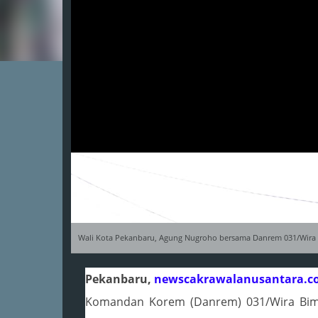
Wali Kota Pekanbaru, Agung Nugroho bersama Danrem 031/Wira B
Pekanbaru,
newscakrawalanusantara.c
Komandan Korem (Danrem) 031/Wira Bima,