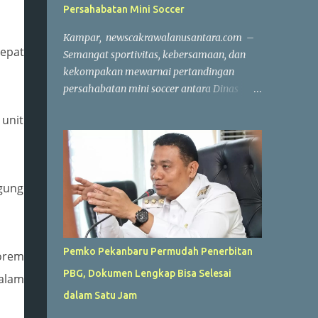
Persahabatan Mini Soccer
Kampar, newscakrawalanusantara.com –
cepat
Semangat sportivitas, kebersamaan, dan
kekompakan mewarnai pertandingan
persahabatan mini soccer antara Dinas
Komunikasi, Informatika, Persandian dan
 unit
Statistik (Diskominfo) Kabupaten Kampar
melawan Badan Pendapatan Daerah
(Bapenda) Kabupaten Kampar. Laga yang
berlangsung di Lapangan Triple A (3A) Mini
Agung
Soccer, Batu Belah, Kecamatan Kampar,
Kamis (23/7/2026), menjadi ajang
mempererat silaturahmi sekaligus menjaga
kebugaran jasmani bagi Aparatur Sipil
Pemko Pekanbaru Permudah Penerbitan
orem
Negara (ASN) dan PPPK di lingkungan
PBG, Dokumen Lengkap Bisa Selesai
Pemerintah Kabupaten Kampar. Sejak peluit
dalam
awal dibunyikan yang dipimpin wasit
dalam Satu Jam
Profesional Salis tersebut, kedua tim