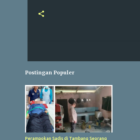
Postingan Populer
Perampokan Sadis di Tambang Seorang