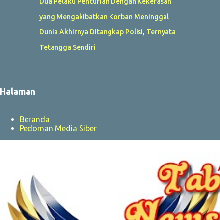
Dua Pelaku Pencurian Dengan Kekerasan
yang Mengakibatkan Korban Meninggal
Dunia Akhirnya Ditangkap Polisi, Ternyata
Tetangga Sendiri
Halaman
Beranda
Pedoman Media Siber