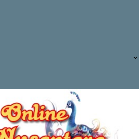
mereka berjualan. Yang kami tertibkan
adalah bangunan permanen yang ada di
kawasan tersebut. Pedagang t...