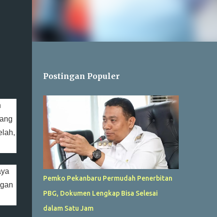
Postingan Populer
n
yang
elah,
aya
Pemko Pekanbaru Permudah Penerbitan
ngan
PBG, Dokumen Lengkap Bisa Selesai
dalam Satu Jam