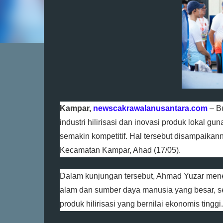
Kampar,
newscakrawalanusantara.com
– B
industri hilirisasi dan inovasi produk lokal 
semakin kompetitif. Hal tersebut disampaika
Kecamatan Kampar, Ahad (17/05).
Dalam kunjungan tersebut, Ahmad Yuzar men
alam dan sumber daya manusia yang besar, s
produk hilirisasi yang bernilai ekonomis tinggi.