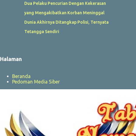
Dua Pelaku Pencurian Dengan Kekerasan
yang Mengakibatkan Korban Meninggal
Dunia Akhirnya Ditangkap Polisi, Ternyata
Tetangga Sendiri
Halaman
Beranda
Pedoman Media Siber