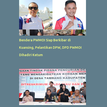
Bendera PWMOI Siap Berkibar di
Kuansing, Pelantikan DPW, DPD PWMOI
Dihadiri Ketum