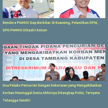
Bendera PWMOI Siap Berkibar di Kuansing, Pelantikan DPW,
DPD PWMOI Dihadiri Ketum
Dua Pelaku Pencurian Dengan Kekerasan yang Mengakibatkan
Korban Meninggal Dunia Akhirnya Ditangkap Polisi, Ternyata
Tetangga Sendiri