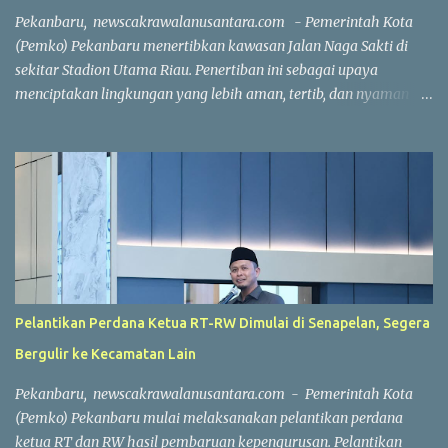
pembangunan sebuah sport center di Kecamatan Marpoyan
Pekanbaru, newscakrawalanusantara.com - Pemerintah Kota
Damai yang berhasil diselesaikan dalam waktu sekitar dua jam
(Pemko) Pekanbaru menertibkan kawasan Jalan Naga Sakti di
56 meni...
sekitar Stadion Utama Riau. Penertiban ini sebagai upaya
menciptakan lingkungan yang lebih aman, tertib, dan nyaman
bagi masyarakat. "Penertiban tersebut bukan untuk melarang
pedagang kaki lima (PKL) berjualan. Melainkan, kami ingin
menata kawasan agar lebih rapi dan menghilangkan bangunan
permanen yang berdiri di lokasi," kata Walikota Pekanbaru Agung
Nugroho di Aula Gedung Utama Kompleks Perkantoran Tenayan
Raya, Jumat (24/7/2026). Langkah penertiban dilakukan setelah
pemko menerima berbagai laporan warga terkait kondisi
kawasan tersebut. Selain memiliki riwayat tindak kriminal,
seperti aksi begal, kawasan itu juga kerap dikeluhkan karena
Pelantikan Perdana Ketua RT-RW Dimulai di Senapelan, Segera
diduga menjadi lokasi aktivitas yang meresahkan warga.
Bergulir ke Kecamatan Lain
"Penertiban ini bukan untuk menggusur pedagang atau melarang
mereka berjualan. Yang kami tertibkan adalah bangunan
Pekanbaru, newscakrawalanusantara.com - Pemerintah Kota
permanen yang ada di kawasan tersebut. Pedagang t...
(Pemko) Pekanbaru mulai melaksanakan pelantikan perdana
ketua RT dan RW hasil pembaruan kepengurusan. Pelantikan