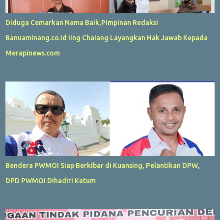
Diduga Cemarkan Nama Baik,Pimpinan Redaksi
Banuaminang.co.id Iing Chaiang Layangkan Hak Jawab Kepada
Merapinews.com
Bendera PWMOI Siap Berkibar di Kuansing, Pelantikan DPW,
DPD PWMOI Dihadiri Ketum