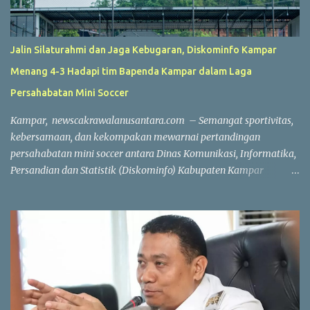
Jalin Silaturahmi dan Jaga Kebugaran, Diskominfo Kampar
Menang 4-3 Hadapi tim Bapenda Kampar dalam Laga
Persahabatan Mini Soccer
Kampar, newscakrawalanusantara.com – Semangat sportivitas,
kebersamaan, dan kekompakan mewarnai pertandingan
persahabatan mini soccer antara Dinas Komunikasi, Informatika,
Persandian dan Statistik (Diskominfo) Kabupaten Kampar
melawan Badan Pendapatan Daerah (Bapenda) Kabupaten
Kampar. Laga yang berlangsung di Lapangan Triple A (3A) Mini
Soccer, Batu Belah, Kecamatan Kampar, Kamis (23/7/2026),
menjadi ajang mempererat silaturahmi sekaligus menjaga
kebugaran jasmani bagi Aparatur Sipil Negara (ASN) dan PPPK di
lingkungan Pemerintah Kabupaten Kampar. Sejak peluit awal
dibunyikan yang dipimpin wasit Profesional Salis tersebut, kedua
tim langsung menampilkan permainan atraktif. Saling