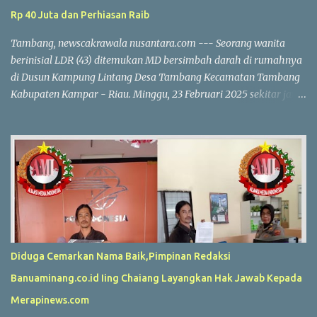
Rp 40 Juta dan Perhiasan Raib
Tambang, newscakrawala nusantara.com --- Seorang wanita
berinisial LDR (43) ditemukan MD bersimbah darah di rumahnya
di Dusun Kampung Lintang Desa Tambang Kecamatan Tambang
Kabupaten Kampar - Riau. Minggu, 23 Februari 2025 sekitar jam
10.30 WIB. Korban diduga menjadi korban perampokan, dengan
uang tunai Rp 40 juta dan perhiasan emas yang dilaporkan
hilang. Kapolres Kampar AKBP Ronald Sumaja mengungkapkan
bahwa korban pertama kali ditemukan oleh anaknya R (17). Saat
itu R melihat pintu belakang rumah dalam kondisi terbuka dan
langsung masuk bersama saksi lain. "Mereka menemukan korban
dalam kondisi terlentang di dapur dengan tubuh kaku dan kepala
berlumuran darah," ungkap AKBP Ronald Sumaja. Di dekat jasad
korban, ditemukan dua buah tabung gas LPG 3 kg. Keluarga yang
Diduga Cemarkan Nama Baik,Pimpinan Redaksi
panik segera membawa korban ke RS Aulia, tetapi dokter
Banuaminang.co.id Iing Chaiang Layangkan Hak Jawab Kepada
memastikan bahwa korban sudah meninggal dunia. Hasil
pemeriksaan polisi menunjukkan adanya tanda-tanda kekerasan
Merapinews.com
dan kehilangan barang berharga milik k...