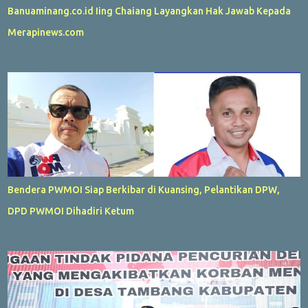
Banuaminang.co.id Iing Chaiang Layangkan Hak Jawab Kepada
Merapinews.com
Bendera PWMOI Siap Berkibar di Kuansing, Pelantikan DPW,
DPD PWMOI Dihadiri Ketum