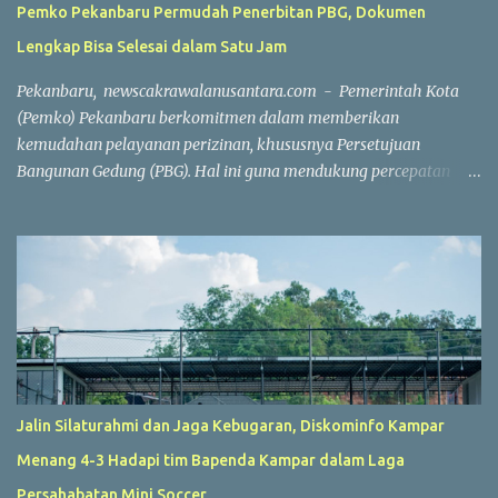
Pemko Pekanbaru Permudah Penerbitan PBG, Dokumen
Lengkap Bisa Selesai dalam Satu Jam
Pekanbaru, newscakrawalanusantara.com - Pemerintah Kota
(Pemko) Pekanbaru berkomitmen dalam memberikan
kemudahan pelayanan perizinan, khususnya Persetujuan
Bangunan Gedung (PBG). Hal ini guna mendukung percepatan
investasi dan pembangunan. Wakil Wali Kota Pekanbaru
Markarius Anwar, Rabu (15/7/2026), mengatakan, proses
penerbitan PBG dilakukan secara daring saat ini. Penerbitan PBG
dapat diselesaikan dengan sangat cepat apabila seluruh
persyaratan telah dipenuhi. "Hari ini, jika seluruh persyaratan
sudah lengkap, penerbitan PBG bisa selesai dalam waktu sekitar
satu jam. Seluruh prosesnya sudah berbasis sistem online,"
ujarnya. Percepatan layanan tersebut tidak hanya berlaku untuk
rumah sederhana atau bangunan dengan konstruksi sederhana.
Jalin Silaturahmi dan Jaga Kebugaran, Diskominfo Kampar
Tetapi, layanan ini juga berlaku untuk bangunan berskala besar
Menang 4-3 Hadapi tim Bapenda Kampar dalam Laga
dan kompleks. Sebagai contoh, penerbitan PBG untuk
pembangunan sebuah sport center di Kecamatan Marpoyan
Persahabatan Mini Soccer