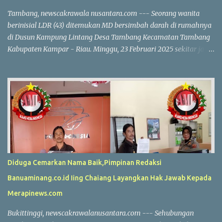
Tambang, newscakrawala nusantara.com --- Seorang wanita
berinisial LDR (43) ditemukan MD bersimbah darah di rumahnya
di Dusun Kampung Lintang Desa Tambang Kecamatan Tambang
Kabupaten Kampar - Riau. Minggu, 23 Februari 2025 sekitar jam
10.30 WIB. Korban diduga menjadi korban perampokan, dengan
uang tunai Rp 40 juta dan perhiasan emas yang dilaporkan
hilang. Kapolres Kampar AKBP Ronald Sumaja mengungkapkan
bahwa korban pertama kali ditemukan oleh anaknya R (17). Saat
itu R melihat pintu belakang rumah dalam kondisi terbuka dan
langsung masuk bersama saksi lain. "Mereka menemukan korban
dalam kondisi terlentang di dapur dengan tubuh kaku dan kepala
berlumuran darah," ungkap AKBP Ronald Sumaja. Di dekat jasad
korban, ditemukan dua buah tabung gas LPG 3 kg. Keluarga yang
Diduga Cemarkan Nama Baik,Pimpinan Redaksi
panik segera membawa korban ke RS Aulia, tetapi dokter
Banuaminang.co.id Iing Chaiang Layangkan Hak Jawab Kepada
memastikan bahwa korban sudah meninggal dunia. Hasil
pemeriksaan polisi menunjukkan adanya tanda-tanda kekerasan
Merapinews.com
dan kehilangan barang berharga milik k...
Bukittinggi, newscakrawalanusantara.com --- Sehubungan