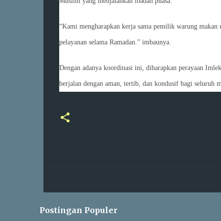
Muslim yang menjalankan ibadah puasa.
“Kami mengharapkan kerja sama pemilik warung makan unt
pelayanan selama Ramadan.” imbaunya.
Dengan adanya koordinasi ini, diharapkan perayaan Imle
berjalan dengan aman, tertib, dan kondusif bagi seluruh m
Postingan Populer