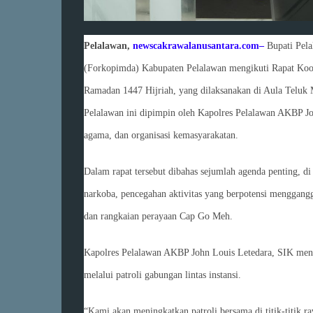
Pelalawan,
newscakrawalanusantara.com–
Bupati Pel
(Forkopimda) Kabupaten Pelalawan mengikuti Rapat Koo
Ramadan 1447 Hijriah, yang dilaksanakan di Aula Teluk M
Pelalawan ini dipimpin oleh Kapolres Pelalawan AKBP Joh
agama, dan organisasi kemasyarakatan.
Dalam rapat tersebut dibahas sejumlah agenda penting, d
narkoba, pencegahan aktivitas yang berpotensi menggang
dan rangkaian perayaan Cap Go Meh.
Kapolres Pelalawan AKBP John Louis Letedara, SIK men
melalui patroli gabungan lintas instansi.
“Kami akan meningkatkan patroli bersama di titik-titik r