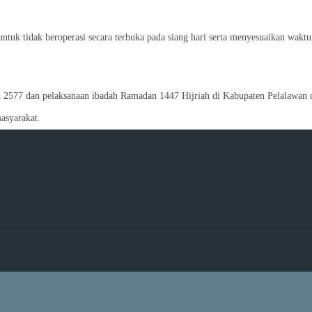
uk tidak beroperasi secara terbuka pada siang hari serta menyesuaikan waktu
k 2577 dan pelaksanaan ibadah Ramadan 1447 Hijriah di Kabupaten Pelalawan 
asyarakat.