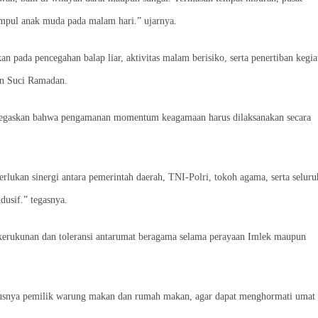
umpul anak muda pada malam hari.” ujarnya.
ada pencegahan balap liar, aktivitas malam berisiko, serta penertiban kegia
n Suci Ramadan.
negaskan bahwa pengamanan momentum keagamaan harus dilaksanakan secara
erlukan sinergi antara pemerintah daerah, TNI-Polri, tokoh agama, serta seluru
dusif.” tegasnya.
kerukunan dan toleransi antarumat beragama selama perayaan Imlek maupun
hususnya pemilik warung makan dan rumah makan, agar dapat menghormati umat