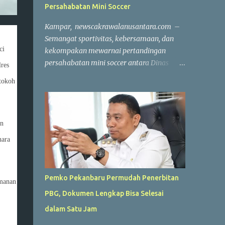
Persahabatan Mini Soccer
Kampar, newscakrawalanusantara.com –
Semangat sportivitas, kebersamaan, dan
ci
kekompakan mewarnai pertandingan
persahabatan mini soccer antara Dinas
res
Komunikasi, Informatika, Persandian dan
tokoh
Statistik (Diskominfo) Kabupaten Kampar
melawan Badan Pendapatan Daerah
(Bapenda) Kabupaten Kampar. Laga yang
berlangsung di Lapangan Triple A (3A) Mini
an
Soccer, Batu Belah, Kecamatan Kampar,
hara
Kamis (23/7/2026), menjadi ajang
mempererat silaturahmi sekaligus menjaga
kebugaran jasmani bagi Aparatur Sipil
Pemko Pekanbaru Permudah Penerbitan
amanan
Negara (ASN) dan PPPK di lingkungan
PBG, Dokumen Lengkap Bisa Selesai
Pemerintah Kabupaten Kampar. Sejak peluit
awal dibunyikan yang dipimpin wasit
dalam Satu Jam
Profesional Salis tersebut, kedua tim