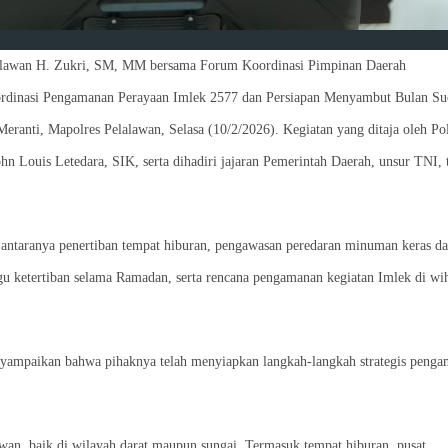
alawan H. Zukri, SM, MM bersama Forum Koordinasi Pimpinan Daerah
rdinasi Pengamanan Perayaan Imlek 2577 dan Persiapan Menyambut Bulan Su
eranti, Mapolres Pelalawan, Selasa (10/2/2026). Kegiatan yang ditaja oleh Pol
n Louis Letedara, SIK, serta dihadiri jajaran Pemerintah Daerah, unsur TNI, 
i antaranya penertiban tempat hiburan, pengawasan peredaran minuman keras d
gu ketertiban selama Ramadan, serta rencana pengamanan kegiatan Imlek di wi
yampaikan bahwa pihaknya telah menyiapkan langkah-langkah strategis peng
awan, baik di wilayah darat maupun sungai. Termasuk tempat hiburan, pusat