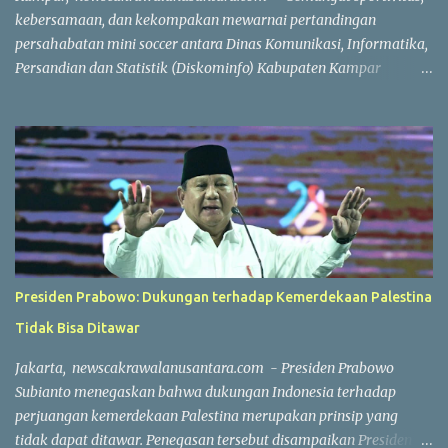
56 meni...
kebersamaan, dan kekompakan mewarnai pertandingan
persahabatan mini soccer antara Dinas Komunikasi, Informatika,
Persandian dan Statistik (Diskominfo) Kabupaten Kampar
melawan Badan Pendapatan Daerah (Bapenda) Kabupaten
Kampar. Laga yang berlangsung di Lapangan Triple A (3A) Mini
Soccer, Batu Belah, Kecamatan Kampar, Kamis (23/7/2026),
menjadi ajang mempererat silaturahmi sekaligus menjaga
kebugaran jasmani bagi Aparatur Sipil Negara (ASN) dan PPPK di
lingkungan Pemerintah Kabupaten Kampar. Sejak peluit awal
dibunyikan yang dipimpin wasit Profesional Salis tersebut, kedua
tim langsung menampilkan permainan atraktif. Saling
menyerang, menciptakan peluang, hingga aksi penyelamatan
Presiden Prabowo: Dukungan terhadap Kemerdekaan Palestina
gemilang dari para penjaga gawang membuat pertandingan
Tidak Bisa Ditawar
berlangsung seru dan menghibur. Meski bertajuk laga
persahabatan, kedua tim tetap menunjukkan semangat
Jakarta, newscakrawalanusantara.com - Presiden Prabowo
kompetitif dengan menjunjung tinggi nilai sportivitas,
Subianto menegaskan bahwa dukungan Indonesia terhadap
pertandingan berlangsun...
perjuangan kemerdekaan Palestina merupakan prinsip yang
tidak dapat ditawar. Penegasan tersebut disampaikan Presiden