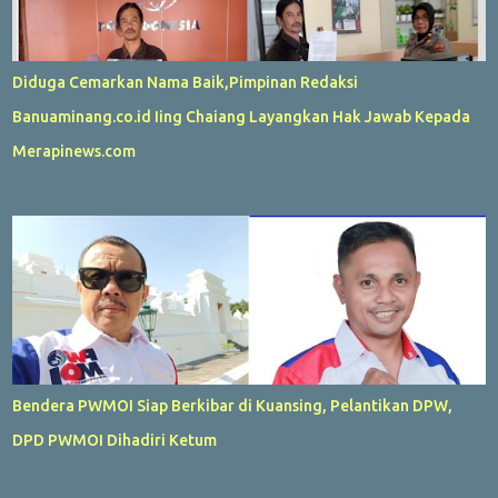
Diduga Cemarkan Nama Baik,Pimpinan Redaksi
Banuaminang.co.id Iing Chaiang Layangkan Hak Jawab Kepada
Merapinews.com
Bendera PWMOI Siap Berkibar di Kuansing, Pelantikan DPW,
DPD PWMOI Dihadiri Ketum