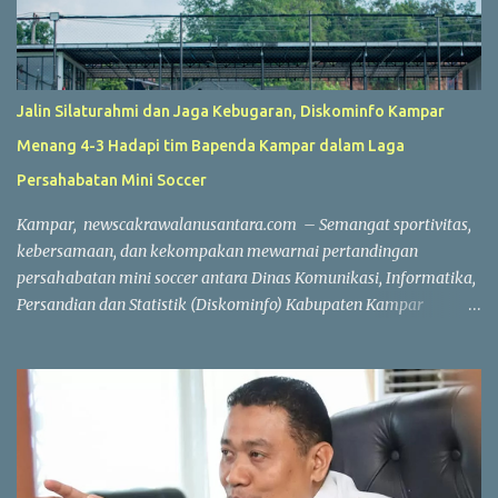
Jalin Silaturahmi dan Jaga Kebugaran, Diskominfo Kampar
Menang 4-3 Hadapi tim Bapenda Kampar dalam Laga
Persahabatan Mini Soccer
Kampar, newscakrawalanusantara.com – Semangat sportivitas,
kebersamaan, dan kekompakan mewarnai pertandingan
persahabatan mini soccer antara Dinas Komunikasi, Informatika,
Persandian dan Statistik (Diskominfo) Kabupaten Kampar
melawan Badan Pendapatan Daerah (Bapenda) Kabupaten
Kampar. Laga yang berlangsung di Lapangan Triple A (3A) Mini
Soccer, Batu Belah, Kecamatan Kampar, Kamis (23/7/2026),
menjadi ajang mempererat silaturahmi sekaligus menjaga
kebugaran jasmani bagi Aparatur Sipil Negara (ASN) dan PPPK di
lingkungan Pemerintah Kabupaten Kampar. Sejak peluit awal
dibunyikan yang dipimpin wasit Profesional Salis tersebut, kedua