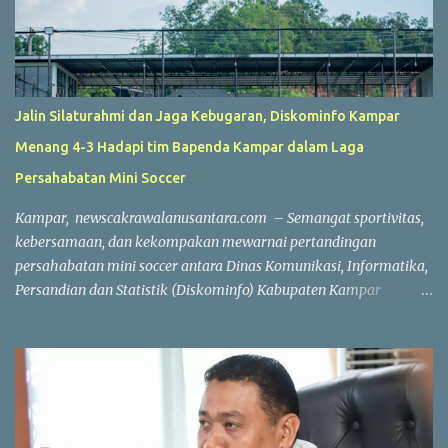
Jalin Silaturahmi dan Jaga Kebugaran, Diskominfo Kampar
Menang 4-3 Hadapi tim Bapenda Kampar dalam Laga
Persahabatan Mini Soccer
Kampar, newscakrawalanusantara.com – Semangat sportivitas,
kebersamaan, dan kekompakan mewarnai pertandingan
persahabatan mini soccer antara Dinas Komunikasi, Informatika,
Persandian dan Statistik (Diskominfo) Kabupaten Kampar
melawan Badan Pendapatan Daerah (Bapenda) Kabupaten
Kampar. Laga yang berlangsung di Lapangan Triple A (3A) Mini
Soccer, Batu Belah, Kecamatan Kampar, Kamis (23/7/2026),
menjadi ajang mempererat silaturahmi sekaligus menjaga
kebugaran jasmani bagi Aparatur Sipil Negara (ASN) dan PPPK di
lingkungan Pemerintah Kabupaten Kampar. Sejak peluit awal