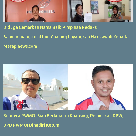
Diduga Cemarkan Nama Baik,Pimpinan Redaksi
Banuaminang.co.id Iing Chaiang Layangkan Hak Jawab Kepada
Merapinews.com
Bendera PWMOI Siap Berkibar di Kuansing, Pelantikan DPW,
DPD PWMOI Dihadiri Ketum