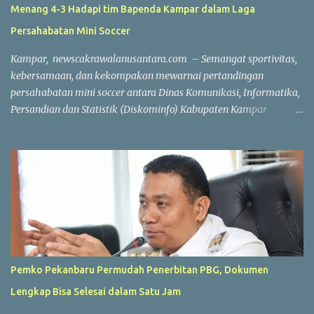
Menang 4-3 Hadapi tim Bapenda Kampar dalam Laga
Persahabatan Mini Soccer
Kampar, newscakrawalanusantara.com – Semangat sportivitas,
kebersamaan, dan kekompakan mewarnai pertandingan
persahabatan mini soccer antara Dinas Komunikasi, Informatika,
Persandian dan Statistik (Diskominfo) Kabupaten Kampar
melawan Badan Pendapatan Daerah (Bapenda) Kabupaten
Kampar. Laga yang berlangsung di Lapangan Triple A (3A) Mini
Soccer, Batu Belah, Kecamatan Kampar, Kamis (23/7/2026),
menjadi ajang mempererat silaturahmi sekaligus menjaga
kebugaran jasmani bagi Aparatur Sipil Negara (ASN) dan PPPK di
lingkungan Pemerintah Kabupaten Kampar. Sejak peluit awal
dibunyikan yang dipimpin wasit Profesional Salis tersebut, kedua
tim langsung menampilkan permainan atraktif. Saling
menyerang, menciptakan peluang, hingga aksi penyelamatan
Pemko Pekanbaru Permudah Penerbitan PBG, Dokumen
gemilang dari para penjaga gawang membuat pertandingan
Lengkap Bisa Selesai dalam Satu Jam
berlangsung seru dan menghibur. Meski bertajuk laga
persahabatan, kedua tim tetap menunjukkan semangat