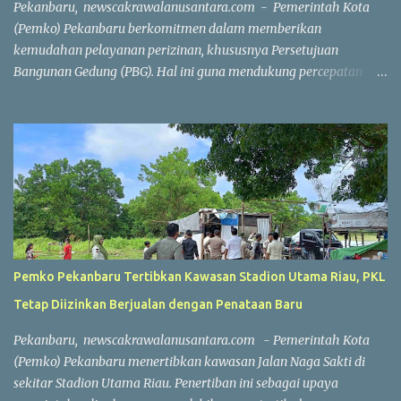
Pekanbaru, newscakrawalanusantara.com - Pemerintah Kota
kompetitif dengan menjunjung tinggi nilai sportivitas,
(Pemko) Pekanbaru berkomitmen dalam memberikan
pertandingan berlangsun...
kemudahan pelayanan perizinan, khususnya Persetujuan
Bangunan Gedung (PBG). Hal ini guna mendukung percepatan
investasi dan pembangunan. Wakil Wali Kota Pekanbaru
Markarius Anwar, Rabu (15/7/2026), mengatakan, proses
penerbitan PBG dilakukan secara daring saat ini. Penerbitan PBG
dapat diselesaikan dengan sangat cepat apabila seluruh
persyaratan telah dipenuhi. "Hari ini, jika seluruh persyaratan
sudah lengkap, penerbitan PBG bisa selesai dalam waktu sekitar
satu jam. Seluruh prosesnya sudah berbasis sistem online,"
ujarnya. Percepatan layanan tersebut tidak hanya berlaku untuk
rumah sederhana atau bangunan dengan konstruksi sederhana.
Pemko Pekanbaru Tertibkan Kawasan Stadion Utama Riau, PKL
Tetapi, layanan ini juga berlaku untuk bangunan berskala besar
Tetap Diizinkan Berjualan dengan Penataan Baru
dan kompleks. Sebagai contoh, penerbitan PBG untuk
pembangunan sebuah sport center di Kecamatan Marpoyan
Pekanbaru, newscakrawalanusantara.com - Pemerintah Kota
Damai yang berhasil diselesaikan dalam waktu sekitar dua jam
(Pemko) Pekanbaru menertibkan kawasan Jalan Naga Sakti di
56 meni...
sekitar Stadion Utama Riau. Penertiban ini sebagai upaya