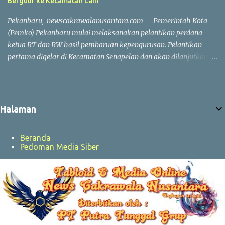
Bergulir ke Kecamatan Lain
"Penertiban ini bukan untuk menggusur pedagang atau melarang
mereka berjualan. Yang kami tertibkan adalah bangunan
Pekanbaru, newscakrawalanusantara.com - Pemerintah Kota
permanen yang ada di kawasan tersebut. Pedagang t...
(Pemko) Pekanbaru mulai melaksanakan pelantikan perdana
ketua RT dan RW hasil pembaruan kepengurusan. Pelantikan
pertama digelar di Kecamatan Senapelan dan akan dilanjutkan
secara bertahap di seluruh kecamatan. Walikota Pekanbaru
Agung Nugroho di Aula Gedung Utama Kompleks Perkantoran
Tenayan Raya, Jumat (24/7/2026), mengatakan, pelantikan
tersebut merupakan bagian dari upaya mengisi kekosongan
Halaman
jabatan ketua RT dan RW. Pelantikan ini sekaligus melakukan
penyegaran terhadap kepengurusan yang telah menjabat dalam
Beranda
waktu cukup lama. "Sore ini, kami mulai melakukan pelantikan
Pedoman Media Siber
perdana ketua RT dan RW di Kecamatan Senapelan. Ini baru
sebagian kecil. Karena, pelantikan akan terus bergulir untuk
mengisi jabatan yang kosong sekaligus melakukan pembaruan
kepengurusan yang sudah terlalu lama," ujarnya. Penguatan
struktur pemerintahan hingga tingkat lingkungan menjadi salah
satu fokus Pemko Pekanbaru. Karena itu, peran lurah a...