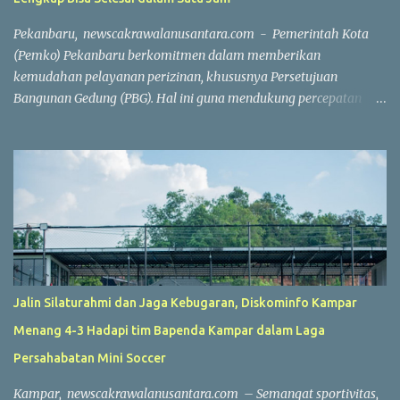
Pekanbaru, newscakrawalanusantara.com - Pemerintah Kota
(Pemko) Pekanbaru berkomitmen dalam memberikan
kemudahan pelayanan perizinan, khususnya Persetujuan
Bangunan Gedung (PBG). Hal ini guna mendukung percepatan
investasi dan pembangunan. Wakil Wali Kota Pekanbaru
Markarius Anwar, Rabu (15/7/2026), mengatakan, proses
penerbitan PBG dilakukan secara daring saat ini. Penerbitan PBG
dapat diselesaikan dengan sangat cepat apabila seluruh
persyaratan telah dipenuhi. "Hari ini, jika seluruh persyaratan
sudah lengkap, penerbitan PBG bisa selesai dalam waktu sekitar
satu jam. Seluruh prosesnya sudah berbasis sistem online,"
ujarnya. Percepatan layanan tersebut tidak hanya berlaku untuk
rumah sederhana atau bangunan dengan konstruksi sederhana.
Jalin Silaturahmi dan Jaga Kebugaran, Diskominfo Kampar
Tetapi, layanan ini juga berlaku untuk bangunan berskala besar
Menang 4-3 Hadapi tim Bapenda Kampar dalam Laga
dan kompleks. Sebagai contoh, penerbitan PBG untuk
pembangunan sebuah sport center di Kecamatan Marpoyan
Persahabatan Mini Soccer
Damai yang berhasil diselesaikan dalam waktu sekitar dua jam
Kampar, newscakrawalanusantara.com – Semangat sportivitas,
56 meni...