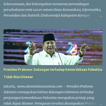
kebersamaan, dan kekompakan mewarnai pertandingan
persahabatan mini soccer antara Dinas Komunikasi, Informatika,
Persandian dan Statistik (Diskominfo) Kabupaten Kampar
melawan Badan Pendapatan Daerah (Bapenda) Kabupaten
Kampar. Laga yang berlangsung di Lapangan Triple A (3A) Mini
Soccer, Batu Belah, Kecamatan Kampar, Kamis (23/7/2026),
menjadi ajang mempererat silaturahmi sekaligus menjaga
kebugaran jasmani bagi Aparatur Sipil Negara (ASN) dan PPPK di
lingkungan Pemerintah Kabupaten Kampar. Sejak peluit awal
dibunyikan yang dipimpin wasit Profesional Salis tersebut, kedua
tim langsung menampilkan permainan atraktif. Saling
menyerang, menciptakan peluang, hingga aksi penyelamatan
Presiden Prabowo: Dukungan terhadap Kemerdekaan Palestina
gemilang dari para penjaga gawang membuat pertandingan
Tidak Bisa Ditawar
berlangsung seru dan menghibur. Meski bertajuk laga
persahabatan, kedua tim tetap menunjukkan semangat
Jakarta, newscakrawalanusantara.com - Presiden Prabowo
kompetitif dengan menjunjung tinggi nilai sportivitas,
Subianto menegaskan bahwa dukungan Indonesia terhadap
pertandingan berlangsun...
perjuangan kemerdekaan Palestina merupakan prinsip yang
tidak dapat ditawar. Penegasan tersebut disampaikan Presiden