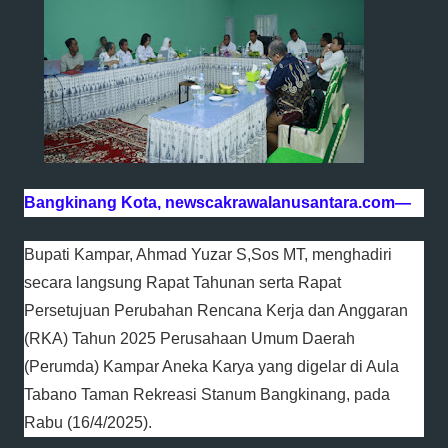
Bangkinang Kota, newscakrawalanusantara.com—
Bupati Kampar, Ahmad Yuzar S,Sos MT, menghadiri
secara langsung Rapat Tahunan serta Rapat
Persetujuan Perubahan Rencana Kerja dan Anggaran
(RKA) Tahun 2025 Perusahaan Umum Daerah
(Perumda) Kampar Aneka Karya yang digelar di Aula
Tabano Taman Rekreasi Stanum Bangkinang, pada
Rabu (16/4/2025).