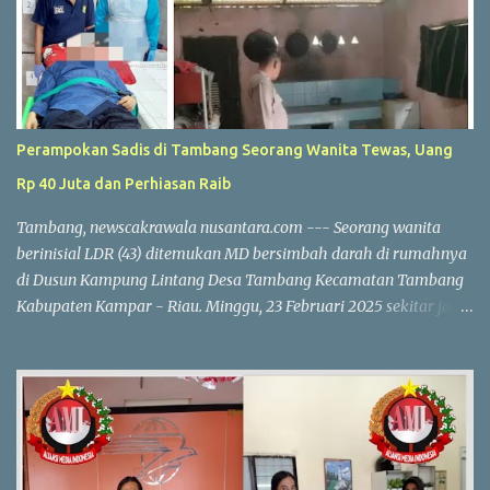
Perampokan Sadis di Tambang Seorang Wanita Tewas, Uang
Rp 40 Juta dan Perhiasan Raib
Tambang, newscakrawala nusantara.com --- Seorang wanita
berinisial LDR (43) ditemukan MD bersimbah darah di rumahnya
di Dusun Kampung Lintang Desa Tambang Kecamatan Tambang
Kabupaten Kampar - Riau. Minggu, 23 Februari 2025 sekitar jam
10.30 WIB. Korban diduga menjadi korban perampokan, dengan
uang tunai Rp 40 juta dan perhiasan emas yang dilaporkan
hilang. Kapolres Kampar AKBP Ronald Sumaja mengungkapkan
bahwa korban pertama kali ditemukan oleh anaknya R (17). Saat
itu R melihat pintu belakang rumah dalam kondisi terbuka dan
langsung masuk bersama saksi lain. "Mereka menemukan korban