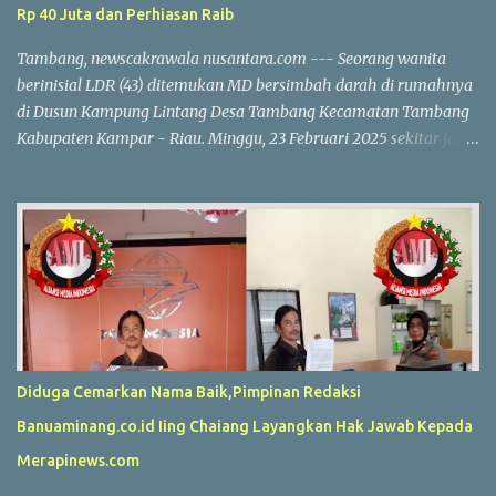
Rp 40 Juta dan Perhiasan Raib
Tambang, newscakrawala nusantara.com --- Seorang wanita
berinisial LDR (43) ditemukan MD bersimbah darah di rumahnya
di Dusun Kampung Lintang Desa Tambang Kecamatan Tambang
Kabupaten Kampar - Riau. Minggu, 23 Februari 2025 sekitar jam
10.30 WIB. Korban diduga menjadi korban perampokan, dengan
uang tunai Rp 40 juta dan perhiasan emas yang dilaporkan
hilang. Kapolres Kampar AKBP Ronald Sumaja mengungkapkan
bahwa korban pertama kali ditemukan oleh anaknya R (17). Saat
itu R melihat pintu belakang rumah dalam kondisi terbuka dan
langsung masuk bersama saksi lain. "Mereka menemukan korban
dalam kondisi terlentang di dapur dengan tubuh kaku dan kepala
berlumuran darah," ungkap AKBP Ronald Sumaja. Di dekat jasad
korban, ditemukan dua buah tabung gas LPG 3 kg. Keluarga yang
Diduga Cemarkan Nama Baik,Pimpinan Redaksi
panik segera membawa korban ke RS Aulia, tetapi dokter
Banuaminang.co.id Iing Chaiang Layangkan Hak Jawab Kepada
memastikan bahwa korban sudah meninggal dunia. Hasil
pemeriksaan polisi menunjukkan adanya tanda-tanda kekerasan
Merapinews.com
dan kehilangan barang berharga milik k...