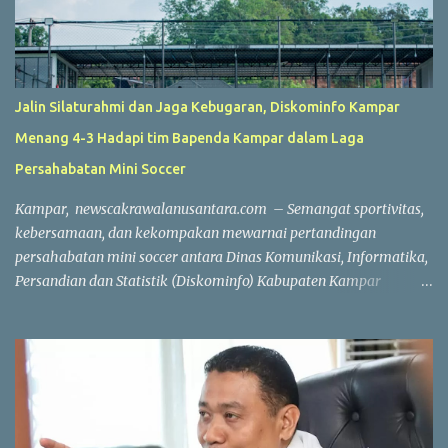
Jalin Silaturahmi dan Jaga Kebugaran, Diskominfo Kampar
Menang 4-3 Hadapi tim Bapenda Kampar dalam Laga
Persahabatan Mini Soccer
Kampar, newscakrawalanusantara.com – Semangat sportivitas,
kebersamaan, dan kekompakan mewarnai pertandingan
persahabatan mini soccer antara Dinas Komunikasi, Informatika,
Persandian dan Statistik (Diskominfo) Kabupaten Kampar
melawan Badan Pendapatan Daerah (Bapenda) Kabupaten
Kampar. Laga yang berlangsung di Lapangan Triple A (3A) Mini
Soccer, Batu Belah, Kecamatan Kampar, Kamis (23/7/2026),
menjadi ajang mempererat silaturahmi sekaligus menjaga
kebugaran jasmani bagi Aparatur Sipil Negara (ASN) dan PPPK di
lingkungan Pemerintah Kabupaten Kampar. Sejak peluit awal