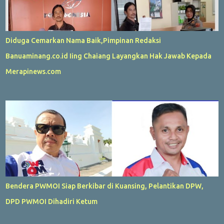
Diduga Cemarkan Nama Baik,Pimpinan Redaksi
Banuaminang.co.id Iing Chaiang Layangkan Hak Jawab Kepada
Merapinews.com
Bendera PWMOI Siap Berkibar di Kuansing, Pelantikan DPW,
DPD PWMOI Dihadiri Ketum