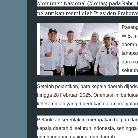
Monumen Nasional (Monas) pada Rabu, 19
pelantikan resmi oleh Presiden Prabowo
Pasanga
WIB, m
daerah 
tahapan
dari mo
seluruh
Setelah pelantikan, para kepala daerah dijad
hingga 28 Februari 2025. Orientasi ini bert
keterampilan yang diperlukan dalam menjalan
Pelantikan serentak ini merupakan bagian da
kepala daerah di seluruh Indonesia, sehingga
pembangunan nasional dan daerah.