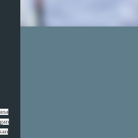
tana
ngan
san