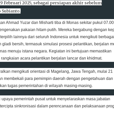
 Februari 2025, sebagai persiapan akhir sebelum
 Subianto.
n Ahmad Yuzar dan Misharti tiba di Monas sekitar pukul 07.00
engenakan pakaian hitam putih. Mereka bergabung dengan ke
terpilih lainnya dari seluruh Indonesia untuk mengikuti berbaga
 gladi bersih, termasuk simulasi prosesi pelantikan, berjalan m
nas menuju istana negara. Kegiatan ini bertujuan memastikan
 rangkaian acara pelantikan berjalan lancar dan khidmat.
walkan mengikuti orientasi di Magelang, Jawa Tengah, mulai 21
ujuan membekali para pemimpin daerah dengan pengetahuan dan
kan tugas pemerintahan di wilayah masing-masing.
ri upaya pemerintah pusat untuk menyelaraskan masa jabatan
 tercipta sinkronisasi dalam perencanaan dan pelaksanaan pro