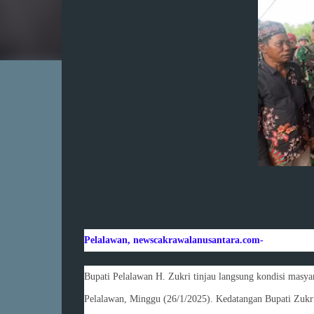
Pelalawan, newscakrawalanusantara.com-
Bupati Pelalawan H. Zukri tinjau langsung kondisi masy
Pelalawan, Minggu (26/1/2025). Kedatangan Bupati Zukri