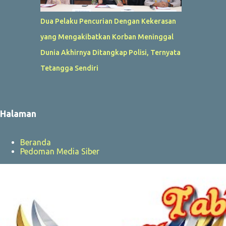
Dua Pelaku Pencurian Dengan Kekerasan
yang Mengakibatkan Korban Meninggal
Dunia Akhirnya Ditangkap Polisi, Ternyata
Tetangga Sendiri
Halaman
Beranda
Pedoman Media Siber