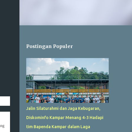
Postingan Populer
Jalin Silaturahmi dan Jaga Kebugaran,
Diskominfo Kampar Menang 4-3 Hadapi
ang
tim Bapenda Kampar dalam Laga