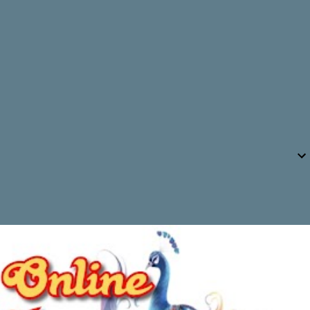
struktur pemerintahan hingga tingkat
lingkungan menjadi salah satu fokus Pemko
Pekanbaru. Karena itu, peran lurah a...