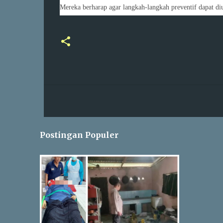
Mereka berharap agar langkah-langkah preventif dapat d
Postingan Populer