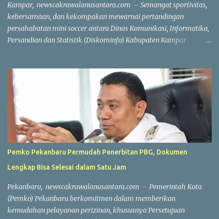
Kampar, newscakrawalanusantara.com – Semangat sportivitas,
kebersamaan, dan kekompakan mewarnai pertandingan
persahabatan mini soccer antara Dinas Komunikasi, Informatika,
Persandian dan Statistik (Diskominfo) Kabupaten Kampar
melawan Badan Pendapatan Daerah (Bapenda) Kabupaten
Kampar. Laga yang berlangsung di Lapangan Triple A (3A) Mini
Soccer, Batu Belah, Kecamatan Kampar, Kamis (23/7/2026),
menjadi ajang mempererat silaturahmi sekaligus menjaga
kebugaran jasmani bagi Aparatur Sipil Negara (ASN) dan PPPK di
lingkungan Pemerintah Kabupaten Kampar. Sejak peluit awal
dibunyikan yang dipimpin wasit Profesional Salis tersebut, kedua
tim langsung menampilkan permainan atraktif. Saling
menyerang, menciptakan peluang, hingga aksi penyelamatan
Pemko Pekanbaru Permudah Penerbitan PBG, Dokumen
gemilang dari para penjaga gawang membuat pertandingan
Lengkap Bisa Selesai dalam Satu Jam
berlangsung seru dan menghibur. Meski bertajuk laga
persahabatan, kedua tim tetap menunjukkan semangat
Pekanbaru, newscakrawalanusantara.com - Pemerintah Kota
kompetitif dengan menjunjung tinggi nilai sportivitas,
(Pemko) Pekanbaru berkomitmen dalam memberikan
pertandingan berlangsun...
kemudahan pelayanan perizinan, khususnya Persetujuan