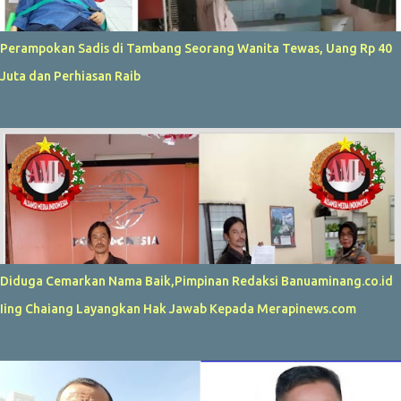
Perampokan Sadis di Tambang Seorang Wanita Tewas, Uang Rp 40
Juta dan Perhiasan Raib
Diduga Cemarkan Nama Baik,Pimpinan Redaksi Banuaminang.co.id
Iing Chaiang Layangkan Hak Jawab Kepada Merapinews.com