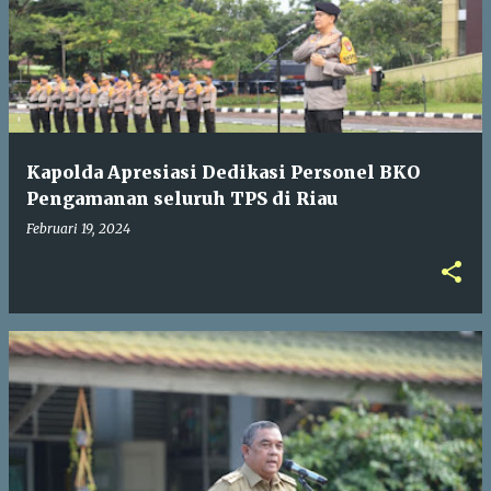
s
t
i
n
g
Kapolda Apresiasi Dedikasi Personel BKO
a
Pengamanan seluruh TPS di Riau
n
Februari 19, 2024