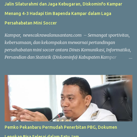
Jalin Silaturahmi dan Jaga Kebugaran, Diskominfo Kampar
Menang 4-3 Hadapi tim Bapenda Kampar dalam Laga
Persahabatan Mini Soccer
Kampar, newscakrawalanusantara.com – Semangat sportivitas,
kebersamaan, dan kekompakan mewarnai pertandingan
persahabatan mini soccer antara Dinas Komunikasi, Informatika,
Persandian dan Statistik (Diskominfo) Kabupaten Kampar
melawan Badan Pendapatan Daerah (Bapenda) Kabupaten
Kampar. Laga yang berlangsung di Lapangan Triple A (3A) Mini
Soccer, Batu Belah, Kecamatan Kampar, Kamis (23/7/2026),
menjadi ajang mempererat silaturahmi sekaligus menjaga
kebugaran jasmani bagi Aparatur Sipil Negara (ASN) dan PPPK di
lingkungan Pemerintah Kabupaten Kampar. Sejak peluit awal
dibunyikan yang dipimpin wasit Profesional Salis tersebut, kedua
tim langsung menampilkan permainan atraktif. Saling
menyerang, menciptakan peluang, hingga aksi penyelamatan
Pemko Pekanbaru Permudah Penerbitan PBG, Dokumen
gemilang dari para penjaga gawang membuat pertandingan
Lengkap Bisa Selesai dalam Satu Jam