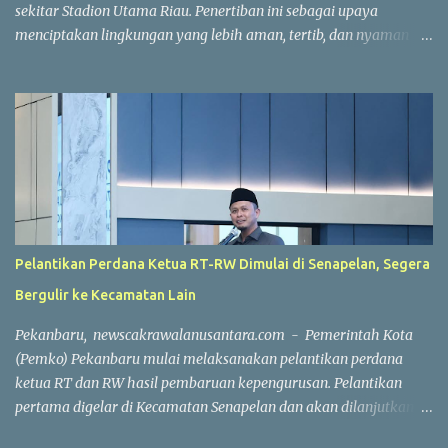
sekitar Stadion Utama Riau. Penertiban ini sebagai upaya
menciptakan lingkungan yang lebih aman, tertib, dan nyaman
bagi masyarakat. "Penertiban tersebut bukan untuk melarang
pedagang kaki lima (PKL) berjualan. Melainkan, kami ingin
menata kawasan agar lebih rapi dan menghilangkan bangunan
permanen yang berdiri di lokasi," kata Walikota Pekanbaru Agung
Nugroho di Aula Gedung Utama Kompleks Perkantoran Tenayan
Raya, Jumat (24/7/2026). Langkah penertiban dilakukan setelah
pemko menerima berbagai laporan warga terkait kondisi
kawasan tersebut. Selain memiliki riwayat tindak kriminal,
seperti aksi begal, kawasan itu juga kerap dikeluhkan karena
Pelantikan Perdana Ketua RT-RW Dimulai di Senapelan, Segera
diduga menjadi lokasi aktivitas yang meresahkan warga.
Bergulir ke Kecamatan Lain
"Penertiban ini bukan untuk menggusur pedagang atau melarang
mereka berjualan. Yang kami tertibkan adalah bangunan
Pekanbaru, newscakrawalanusantara.com - Pemerintah Kota
permanen yang ada di kawasan tersebut. Pedagang t...
(Pemko) Pekanbaru mulai melaksanakan pelantikan perdana
ketua RT dan RW hasil pembaruan kepengurusan. Pelantikan
pertama digelar di Kecamatan Senapelan dan akan dilanjutkan
secara bertahap di seluruh kecamatan. Walikota Pekanbaru