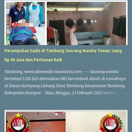
Perampokan Sadis di Tambang Seorang Wanita Tewas, Uang
Rp 40 Juta dan Perhiasan Raib
Tambang, newscakrawala nusantara.com --- Seorang wanita
berinisial LDR (43) ditemukan MD bersimbah darah di rumahnya
di Dusun Kampung Lintang Desa Tambang Kecamatan Tambang
Kabupaten Kampar - Riau. Minggu, 23 Februari 2025 sekitar jam
10.30 WIB. Korban diduga menjadi korban perampokan, dengan
uang tunai Rp 40 juta dan perhiasan emas yang dilaporkan
hilang. Kapolres Kampar AKBP Ronald Sumaja mengungkapkan
bahwa korban pertama kali ditemukan oleh anaknya R (17). Saat
itu R melihat pintu belakang rumah dalam kondisi terbuka dan