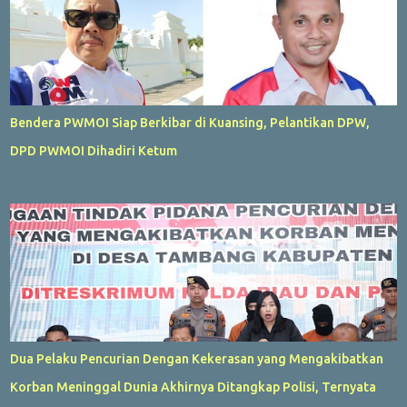
Bendera PWMOI Siap Berkibar di Kuansing, Pelantikan DPW,
DPD PWMOI Dihadiri Ketum
Dua Pelaku Pencurian Dengan Kekerasan yang Mengakibatkan
Korban Meninggal Dunia Akhirnya Ditangkap Polisi, Ternyata