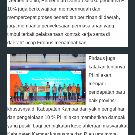
"Sementara itu, Pemerintah Daerah selaku penerima PI
10% juga berkewajiban mempermudah dan
mempercepat proses penerbitan perizinan di daerah,
juga membantu penyelesaian permasalahan yang
timbul terkait pelaksanaan kontrak kerja sama di
daerah" ucap Firdaus menambahkan.
Firdaus juga
katakan tentunya
PI ini akan
menjadi
pendapatan baru
baik provinsi
khususnya di Kabupaten Kampar dan yakin pengalihan
dan pengelolaan 10 % PI ini akan memberikan dampak
yang positif bagi peningkatan kesejahteraan masyarakat
Kabupaten Kampar khususnya dan Riau umumnya.