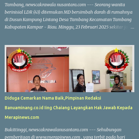
Tambang, newscakrawala nusantara.com --- Seorang wanita
berinisial LDR (43) ditemukan MD bersimbah darah di rumahnya
di Dusun Kampung Lintang Desa Tambang Kecamatan Tambang
Kabupaten Kampar - Riau. Minggu, 23 Februari 2025 sekitar jam
10.30 WIB. Korban diduga menjadi korban perampokan, dengan
uang tunai Rp 40 juta dan perhiasan emas yang dilaporkan
hilang. Kapolres Kampar AKBP Ronald Sumaja mengungkapkan
bahwa korban pertama kali ditemukan oleh anaknya R (17). Saat
itu R melihat pintu belakang rumah dalam kondisi terbuka dan
langsung masuk bersama saksi lain. "Mereka menemukan korban
dalam kondisi terlentang di dapur dengan tubuh kaku dan kepala
berlumuran darah," ungkap AKBP Ronald Sumaja. Di dekat jasad
korban, ditemukan dua buah tabung gas LPG 3 kg. Keluarga yang
Diduga Cemarkan Nama Baik,Pimpinan Redaksi
panik segera membawa korban ke RS Aulia, tetapi dokter
Banuaminang.co.id Iing Chaiang Layangkan Hak Jawab Kepada
memastikan bahwa korban sudah meninggal dunia. Hasil
pemeriksaan polisi menunjukkan adanya tanda-tanda kekerasan
Merapinews.com
dan kehilangan barang berharga milik k...
Bukittinggi, newscakrawalanusantara.com --- Sehubungan
pemberitaan di www.merapinews.com , yang terbit pada hari