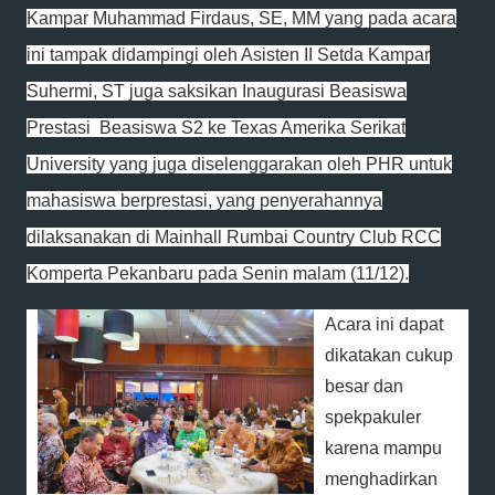
Kampar Muhammad Firdaus, SE, MM yang pada acara
ini tampak didampingi oleh Asisten II Setda Kampar
Suhermi, ST juga saksikan Inaugurasi Beasiswa
Prestasi Beasiswa S2 ke Texas Amerika Serikat
University yang juga diselenggarakan oleh PHR untuk
mahasiswa berprestasi, yang penyerahannya
dilaksanakan di Mainhall Rumbai Country Club RCC
Komperta Pekanbaru pada Senin malam (11/12).
Acara ini dapat
dikatakan cukup
besar dan
spekpakuler
karena mampu
menghadirkan